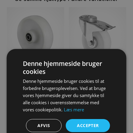
Denne hjemmeside bruger
cookies
Polypropylen hjul, 100 mm,
Polypropylen hjul, 100 mm,
Løst, Rulleleje
Drejehjul med bremse,
Denne hjemmeside bruger cookies til at
Bolthulmontering, Rulleleje
21,00
DKK
forbedre brugeroplevelsen. Ved at bruge
69,00
DKK
vores hjemmeside giver du samtykke til
alle cookies i overensstemmelse med
vores cookiepolitik.
Læs mere
AFVIS
ACCEPTER