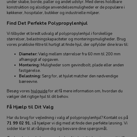
under skabe, borde, paller og andet udstyr. Med deres holdbare
konstruktion og alsidige anvendelsesmuligheder er de populære i
køkkener, hospitaler, butikker og industrielle miljøer.
Find Det Perfekte Polypropylenhjul
Vi tilbyder et bredt udvalg af polypropylenhjul i forskellige
størrelser, belastningskapaciteter og monteringsmuligheder. Brug
vores praktiske filtre til hurtigt at finde hjul, der opfylder dine krav til:
Diameter:
Vælg mellem størrelser fra 60 mm til 200 mm
afhængigt af opgaven.
Montering:
Muligheder som gevindbolt, plade eller anden
fastgørelse.
Belastning:
Sørg for, at hjulet matcher den nødvendige
bæreevne.
Besøg vores
hjulguide
for at få mere information om, hvordan du
vælger det rigtige hjul til dit behov.
Få Hjælp til Dit Valg
Har du brug for vejledning i valg af polypropylenhjul? Kontakt os på
71 99 02 91
, så hjælper vi dig med at finde den perfekte løsning. Vi
sidder klar til at rådgive dig og besvare dine spørgsmål.