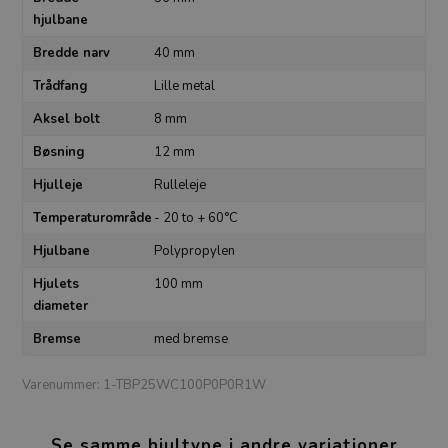
hjulbane
Bredde narv
40 mm
Trådfang
Lille metal
Aksel bolt
8 mm
Bøsning
12 mm
Hjulleje
Rulleleje
Temperaturområde
- 20 to + 60°C
Hjulbane
Polypropylen
Hjulets
100 mm
diameter
Bremse
med bremse
Varenummer:
1-TBP25WC100P0P0R1W
Se samme hjultype i andre variationer