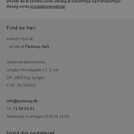
Ønsker du at se hele vores udvalg af industrihjul og transporthjul?
Besøg vores
produktoversigt her
.
Find os her:
Industri-hjul.dk
- en del af
Packway ApS
Administrationskontor
Lyngby Hovedgade 17, 2. sal
DK-2800 Kgs Lyngby
CVR: 35210660
info@packway.dk
Tlf.
71 99 02 91
Telefontid; hverdage 10:00 til 14:00
Hold dig opdateret