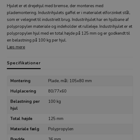
Hjulet er et drejehjul med bremse, der monteres med
plademontering. Industrihjulets gaffel er i materialet elforzinket stål,
som er velegnet til industrielt brug. Industrihjulet har en hjulbane af
polypropylen materiale og indeholder et rulleleje. Industrihjulet er et
polypropylen hjul med en total højde på 125 mm og er godkendt til
en belastning på 100 kg per hjul.
Læs mere
Specifikationer
Montering
Plade, mål: 105x80 mm
Hulplacering
80/77x60
Belastning per
100 kg
hjul
Total højde
125 mm
Materiale fælg
Polypropylen
Bredde
36 mm