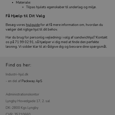
Materiale:
Tilpas hjulets egenskaber til underlag og miljø.
Få Hjælp til Dit Valg
Besøg vores
hjulguide
for at få mere information om, hvordan du
vælger det rigtige hjul til dit behov.
Har du brug for personlig vejledning i valg af sandwichhjul? Kontakt
os på 71 99 02 91, så hjælper vi dig med at finde den perfekte
løsning. Vi sidder klar til at rådgive dig og besvare dine spørgsmål.
Find os her:
Industri-hjul.dk
- en del af
Packway ApS
Administrationskontor
Lyngby Hovedgade 17, 2. sal
DK-2800 Kgs Lyngby
CVR: 35210660