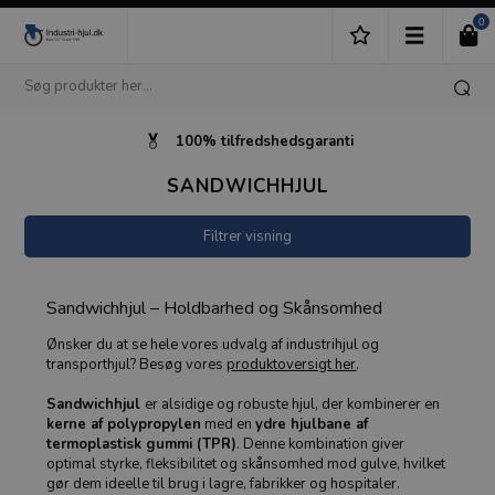
0
100% tilfredshedsgaranti
SANDWICHHJUL
Filtrer visning
Sandwichhjul – Holdbarhed og Skånsomhed
Ønsker du at se hele vores udvalg af industrihjul og
transporthjul? Besøg vores
produktoversigt her
.
Sandwichhjul
er alsidige og robuste hjul, der kombinerer en
kerne af polypropylen
med en
ydre hjulbane af
termoplastisk gummi (TPR)
. Denne kombination giver
optimal styrke, fleksibilitet og skånsomhed mod gulve, hvilket
gør dem ideelle til brug i lagre, fabrikker og hospitaler.