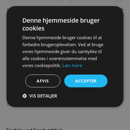
Sandwich hjul, 125 mm,
Sandwich hjul, 125 mm,
Drejehjul
Drejehjul med bremse
Denne hjemmeside bruger
163,00
DKK
180,00
DKK
cookies
Denne hjemmeside bruger cookies til at
forbedre brugeroplevelsen. Ved at bruge
vores hjemmeside giver du samtykke til
alle cookies i overensstemmelse med
vores cookiepolitik.
Læs mere
AFVIS
ACCEPTER
Sandwich hjul, 125 mm, Fast
Sandwich hjul, 125 mm,
VIS DETALJER
hjul
Løst hjul
153,00
DKK
129,00
DKK