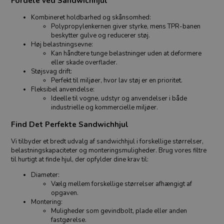
Fordele ved Sandwichhjul
Kombineret holdbarhed og skånsomhed:
Polypropylenkernen giver styrke, mens TPR-banen
beskytter gulve og reducerer støj.
Høj belastningsevne:
Kan håndtere tunge belastninger uden at deformere
eller skade overflader.
Støjsvag drift:
Perfekt til miljøer, hvor lav støj er en prioritet.
Fleksibel anvendelse:
Ideelle til vogne, udstyr og anvendelser i både
industrielle og kommercielle miljøer.
Find Det Perfekte Sandwichhjul
Vi tilbyder et bredt udvalg af sandwichhjul i forskellige størrelser,
belastningskapaciteter og monteringsmuligheder. Brug vores filtre
til hurtigt at finde hjul, der opfylder dine krav til:
Diameter:
Vælg mellem forskellige størrelser afhængigt af
opgaven.
Montering:
Muligheder som gevindbolt, plade eller anden
fastgørelse.