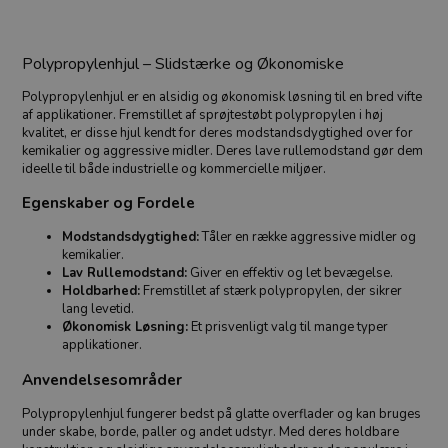
Polypropylenhjul – Slidstærke og Økonomiske
Polypropylenhjul er en alsidig og økonomisk løsning til en bred vifte
af applikationer. Fremstillet af sprøjtestøbt polypropylen i høj
kvalitet, er disse hjul kendt for deres modstandsdygtighed over for
kemikalier og aggressive midler. Deres lave rullemodstand gør dem
ideelle til både industrielle og kommercielle miljøer.
Egenskaber og Fordele
Modstandsdygtighed:
Tåler en række aggressive midler og
kemikalier.
Lav Rullemodstand:
Giver en effektiv og let bevægelse.
Holdbarhed:
Fremstillet af stærk polypropylen, der sikrer
lang levetid.
Økonomisk Løsning:
Et prisvenligt valg til mange typer
applikationer.
Anvendelsesområder
Polypropylenhjul fungerer bedst på glatte overflader og kan bruges
under skabe, borde, paller og andet udstyr. Med deres holdbare