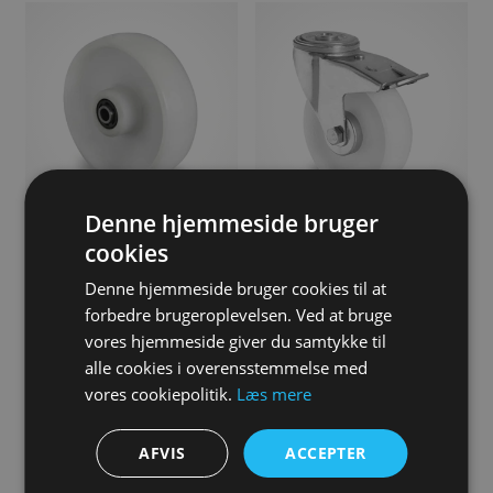
Denne hjemmeside bruger
Polypropylen hjul, 100 mm,
Polypropylen hjul, 100 mm,
cookies
Løst, Rulleleje
Drejehjul med bremse,
Bolthulmontering, Rulleleje
21,00
DKK
Denne hjemmeside bruger cookies til at
69,00
DKK
forbedre brugeroplevelsen. Ved at bruge
vores hjemmeside giver du samtykke til
alle cookies i overensstemmelse med
vores cookiepolitik.
Læs mere
AFVIS
ACCEPTER