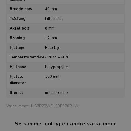
Bredde narv
40 mm
Trådfang
Lille metal
Aksel bolt
8 mm
Bøsning
12 mm
Hjulleje
Rulleleje
Temperaturområde
- 20 to + 60°C
Hjulbane
Polypropylen
Hjulets
100 mm
diameter
Bremse
uden bremse
Varenummer:
1-SBP25WC100P0P0R1W
Se samme hjultype i andre variationer