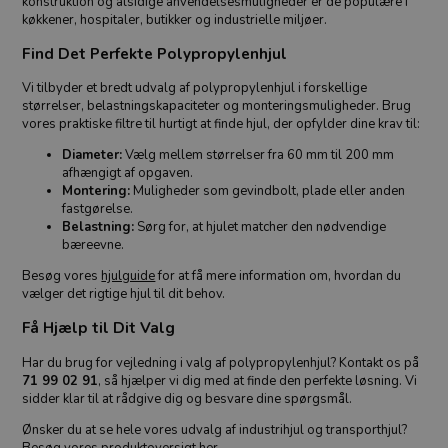
konstruktion og alsidige anvendelsesmuligheder er de populære i
køkkener, hospitaler, butikker og industrielle miljøer.
Find Det Perfekte Polypropylenhjul
Vi tilbyder et bredt udvalg af polypropylenhjul i forskellige
størrelser, belastningskapaciteter og monteringsmuligheder. Brug
vores praktiske filtre til hurtigt at finde hjul, der opfylder dine krav til:
Diameter:
Vælg mellem størrelser fra 60 mm til 200 mm
afhængigt af opgaven.
Montering:
Muligheder som gevindbolt, plade eller anden
fastgørelse.
Belastning:
Sørg for, at hjulet matcher den nødvendige
bæreevne.
Besøg vores
hjulguide
for at få mere information om, hvordan du
vælger det rigtige hjul til dit behov.
Få Hjælp til Dit Valg
Har du brug for vejledning i valg af polypropylenhjul? Kontakt os på
71 99 02 91
, så hjælper vi dig med at finde den perfekte løsning. Vi
sidder klar til at rådgive dig og besvare dine spørgsmål.
Ønsker du at se hele vores udvalg af industrihjul og transporthjul?
Besøg vores
produktoversigt her
.