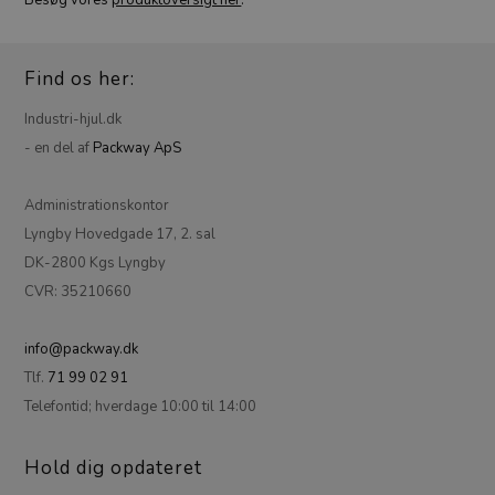
Find os her:
Industri-hjul.dk
- en del af
Packway ApS
Administrationskontor
Lyngby Hovedgade 17, 2. sal
DK-2800 Kgs Lyngby
CVR: 35210660
info@packway.dk
Tlf.
71 99 02 91
Telefontid; hverdage 10:00 til 14:00
Hold dig opdateret