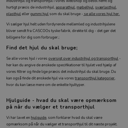
industrihjul og transporthjul i vores webshop og bestil nemt og
hurtigt præcis de industrihjul,
apparathjul
,
møbelhjul
,
sværlasthjul
,
plasthjul
eller
gummi hjul
som du skal bruge -
se alle vores hjul her.
Vi sælger hjul helt uden fordyrende mellemled og industrihjulene
bliver sendt fra CASCOOs tyske fabrik, direkte til dig - det gør det
billigere for dig som forbruger.;
Find det hjul du skal bruge;
Se alle vores hjul i vores
oversigt over industrihjul og transporthjul
-
her kan du angive de ønskede specifikationer til hjulet ved hjælp af
vores filtrer og finde lige præcis det industrihjul du skal bruge. Du
kan også finde dit ønskede hjul via vores
transporthjul kategorier
,
hvor du kan læse mere om de enkelte hjultyper.
Hjulguide - hvad du skal være opmærksom
på når du vælger et transporthjul
Vi har lavet en
hjulguide
, som forklarer hvad du skal være
opmærksom på når du vælger et transporthjul til dit næste projekt.