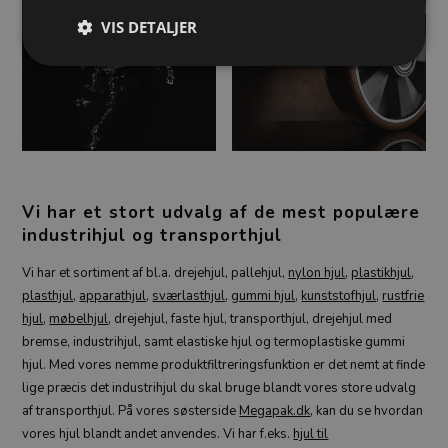
VIS DETALJER
Hjul i rustfrit stål
Sværlasthjul
Vi har et stort udvalg af de mest populære
industrihjul og transporthjul
Vi har et sortiment af bl.a. drejehjul, pallehjul,
nylon hjul
,
plastikhjul
,
plasthjul
,
apparathjul
,
sværlasthjul
,
gummi hjul
,
kunststofhjul
,
rustfrie
hjul
,
møbelhjul
, drejehjul, faste hjul, transporthjul, drejehjul med
bremse, industrihjul, samt elastiske hjul og termoplastiske gummi
hjul. Med vores nemme produktfiltreringsfunktion er det nemt at finde
lige præcis det industrihjul du skal bruge blandt vores store udvalg
af transporthjul. På vores søsterside
Megapak.dk
, kan du se hvordan
vores hjul blandt andet anvendes. Vi har f.eks.
hjul til