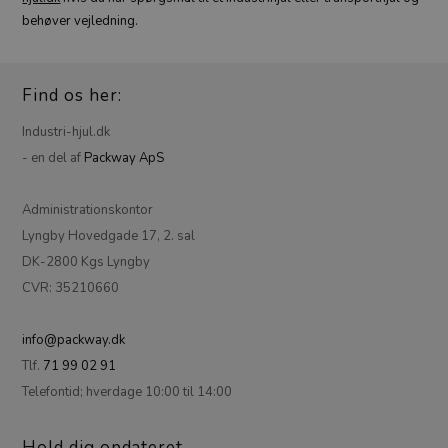
behøver vejledning.
Find os her:
Industri-hjul.dk
- en del af
Packway ApS
Administrationskontor
Lyngby Hovedgade 17, 2. sal
DK-2800 Kgs Lyngby
CVR: 35210660
info@packway.dk
Tlf.
71 99 02 91
Telefontid; hverdage 10:00 til 14:00
Hold dig opdateret