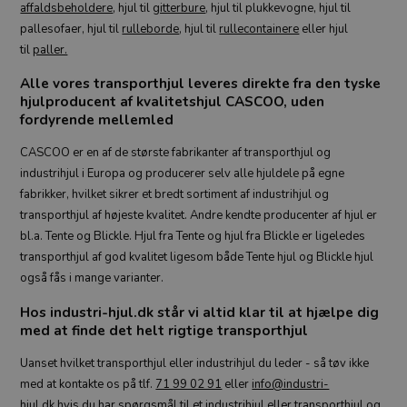
affaldsbeholdere
, hjul til
gitterbure
, hjul til plukkevogne, hjul til
pallesofaer, hjul til
rulleborde
, hjul til
rullecontainere
eller hjul
til
paller.
Alle vores transporthjul leveres direkte fra den tyske
hjulproducent af kvalitetshjul CASCOO, uden
fordyrende mellemled
CASCOO er en af de største fabrikanter af transporthjul og
industrihjul i Europa og producerer selv alle hjuldele på egne
fabrikker, hvilket sikrer et bredt sortiment af industrihjul og
transporthjul af højeste kvalitet. Andre kendte producenter af hjul er
bl.a. Tente og Blickle. Hjul fra Tente og hjul fra Blickle er ligeledes
transporthjul af god kvalitet ligesom både Tente hjul og Blickle hjul
også fås i mange varianter.
Hos industri-hjul.dk står vi altid klar til at hjælpe dig
med at finde det helt rigtige transporthjul
Uanset hvilket transporthjul eller industrihjul du leder - så tøv ikke
med at kontakte os på tlf.
71 99 02 91
eller
info@industri-
hjul.dk
hvis du har spørgsmål til et industrihjul eller transporthjul og