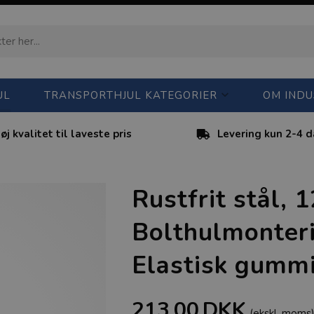
UL
TRANSPORTHJUL KATEGORIER
OM INDU
øj kvalitet til laveste pris
Levering kun 2-4 
Rustfrit stål, 
Bolthulmonteri
Elastisk gummi 
213,00
DKK
(ekskl. moms