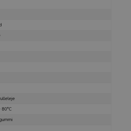
d
e
rulleleje
+ 80°C
k gummi