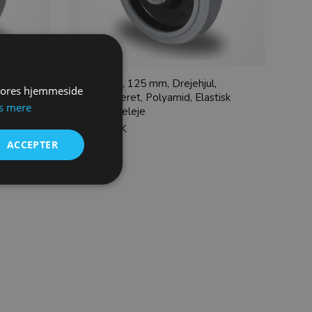
ul med
Rustfrit stål, 125 mm, Drejehjul,
 vores hjemmeside
tisk gummi
Plademonteret, Polyamid, Elastisk
s mere
gummi , rulleleje
228,00
DKK
ACCEPTER