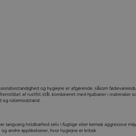
 korrosionsbestandighed og hygiejne er afgørende, såsom fødevarein
fremstillet af rustfrit stål, kombineret med hjulbaner i materiale
ed og rullemodstand.
ikrer langvarig holdbarhed selv i fugtige eller kemisk aggressive milj
og andre applikationer, hvor hygiejne er kritisk.