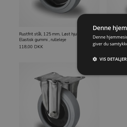
Denne hjem
Rustfrit stål, 125 mm, Løst hjul, Polyamid,
Rustfrit s
Denne hjemmeside
Elastisk gummi , rulleleje
bremse, Bo
giver du samtykke
gummi, rul
118,00
DKK
274,00
D
VIS DETALJER