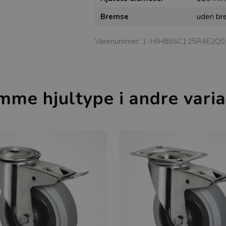
Bremse
uden br
Varenummer:
1-HIH86SC125R4E2Q0
mme hjultype i andre varia