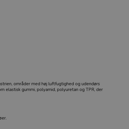
dustrien, områder med høj luftfugtighed og udendørs
r som elastisk gummi, polyamid, polyuretan og TPR, der
øer.