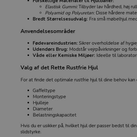
Forskellige Materialer til Hjulbaner:
Elastisk Gummi:
Tilbyder lav hårdhed, høj r
Polyamid og Polyuretan:
Disse hårdere mater
Bredt Størrelsesudvalg:
Fra små møbelhjul med en
Anvendelsesområder
Fødevareindustrien:
Sikrer overholdelse af hygie
Udendørs Brug:
Modstår vejrpåvirkninger og forbl
Våde eller Kemiske Miljøer:
Ideelle til laborat
Valg af det Rette Rustfrie Hjul
For at finde det optimale rustfrie hjul til dine behov kan 
Gaffeltype
Monteringstype
Hjulleje
Diameter
Belastningskapacitet
Hvis du er usikker på, hvilket hjul der passer bedst til d
slidstyrke.