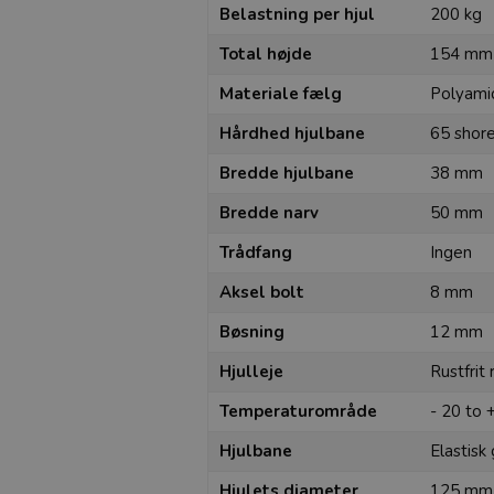
Belastning per hjul
200 kg
Total højde
154 mm
Materiale fælg
Polyami
Hårdhed hjulbane
65 shor
Bredde hjulbane
38 mm
Bredde narv
50 mm
Trådfang
Ingen
Aksel bolt
8 mm
Bøsning
12 mm
Hjulleje
Rustfrit 
Temperaturområde
- 20 to 
Hjulbane
Elastis
Hjulets diameter
125 mm