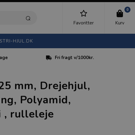
0
Favoritter
Kurv
STRI-HJUL.DK
dage
Fri fragt v/1000kr.
125 mm, Drejehjul,
ng, Polyamid,
, rulleleje
)