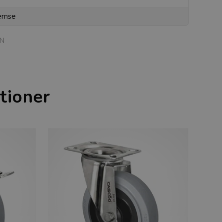
emse
N
tioner