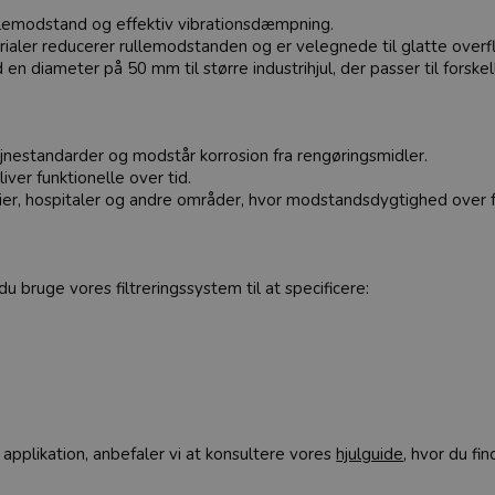
ullemodstand og effektiv vibrationsdæmpning.
ialer reducerer rullemodstanden og er velegnede til glatte overf
 diameter på 50 mm til større industrihjul, der passer til forskell
jnestandarder og modstår korrosion fra rengøringsmidler.
iver funktionelle over tid.
orier, hospitaler og andre områder, hvor modstandsdygtighed over f
du bruge vores filtreringssystem til at specificere:
in applikation, anbefaler vi at konsultere vores
hjulguide
, hvor du fi