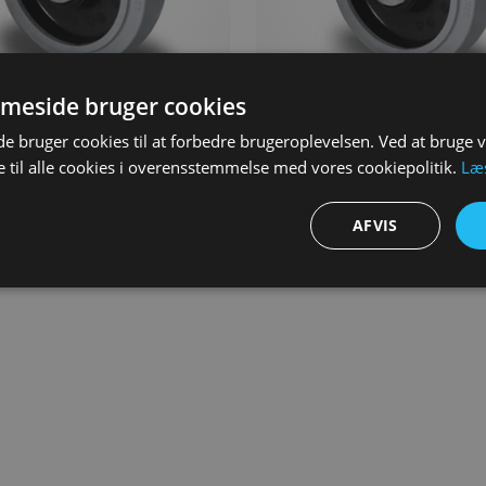
meside bruger cookies
tål, 125 mm, Drejehjul med
Rustfrit stål, 125 mm, Drejehj
 bruger cookies til at forbedre brugeroplevelsen. Ved at bruge
lthul, Polyamid, Elastisk
bremse, Plade, Polyamid, Elas
 til alle cookies i overensstemmelse med vores cookiepolitik.
Læ
leleje
, rulleleje
KK
307,00
DKK
AFVIS