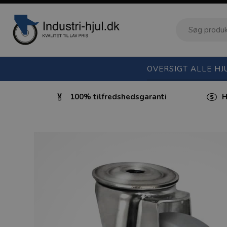
OVERSIGT ALLE HJ
ktura
100% tilfredshedsgaranti
H