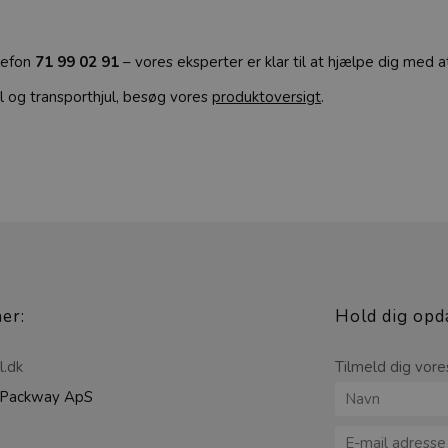
elefon
71 99 02 91
– vores eksperter er klar til at hjælpe dig med a
ul og transporthjul, besøg vores
produktoversigt
.
her:
Hold dig opd
l.dk
Tilmeld dig vore
Packway ApS