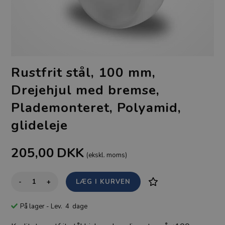
Rustfrit stål, 100 mm,
Drejehjul med bremse,
Plademonteret, Polyamid,
glideleje
205,00
DKK
(ekskl. moms)
-
+
På lager
- Lev. 4 dage