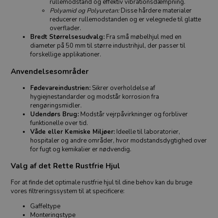
rullemodstand og effektiv vibrationsdæmpning.
Polyamid og Polyuretan:
Disse hårdere materialer
reducerer rullemodstanden og er velegnede til glatte
overflader.
Bredt Størrelsesudvalg:
Fra små møbelhjul med en
diameter på 50 mm til større industrihjul, der passer til
forskellige applikationer.
Anvendelsesområder
Fødevareindustrien:
Sikrer overholdelse af
hygiejnestandarder og modstår korrosion fra
rengøringsmidler.
Udendørs Brug:
Modstår vejrpåvirkninger og forbliver
funktionelle over tid.
Våde eller Kemiske Miljøer:
Ideelle til laboratorier,
hospitaler og andre områder, hvor modstandsdygtighed over
for fugt og kemikalier er nødvendig.
Valg af det Rette Rustfrie Hjul
For at finde det optimale rustfrie hjul til dine behov kan du bruge
vores filtreringssystem til at specificere:
Gaffeltype
Monteringstype