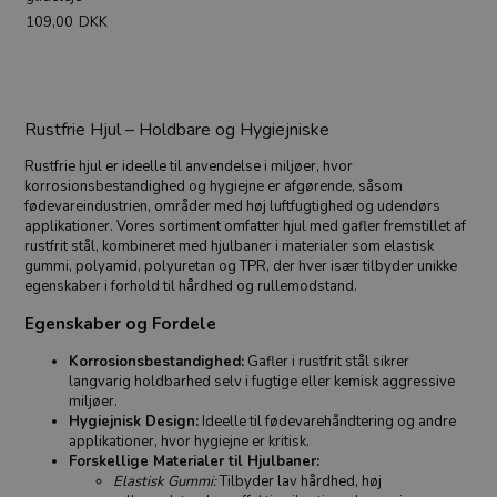
109,00
DKK
Rustfrie Hjul – Holdbare og Hygiejniske
Rustfrie hjul er ideelle til anvendelse i miljøer, hvor
korrosionsbestandighed og hygiejne er afgørende, såsom
fødevareindustrien, områder med høj luftfugtighed og udendørs
applikationer. Vores sortiment omfatter hjul med gafler fremstillet af
rustfrit stål, kombineret med hjulbaner i materialer som elastisk
gummi, polyamid, polyuretan og TPR, der hver især tilbyder unikke
egenskaber i forhold til hårdhed og rullemodstand.
Egenskaber og Fordele
Korrosionsbestandighed:
Gafler i rustfrit stål sikrer
langvarig holdbarhed selv i fugtige eller kemisk aggressive
miljøer.
Hygiejnisk Design:
Ideelle til fødevarehåndtering og andre
applikationer, hvor hygiejne er kritisk.
Forskellige Materialer til Hjulbaner:
Elastisk Gummi:
Tilbyder lav hårdhed, høj