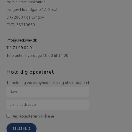
Administrationskontor
Lyngby Hovedgade 17, 2. sal
DK-2800 Kgs Lyngby
CVR: 35210660
info@packway.dk
Tlf.
71 99 02 91
Telefontid; hverdage 10:00 til 14:00
Hold dig opdateret
Tilmeld dig vores nyhedsbrev og bliv opdateret.
Jeg accepterer vilkårene