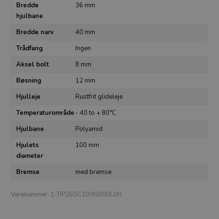
Bredde
36 mm
hjulbane
Bredde narv
40 mm
Trådfang
Ingen
Aksel bolt
8 mm
Bøsning
12 mm
Hjulleje
Rustfrit glideleje
Temperaturområde
- 40 to + 80°C
Hjulbane
Polyamid
Hjulets
100 mm
diameter
Bremse
med bremse
Varenummer:
1-TIP26SC100N0N0L0N