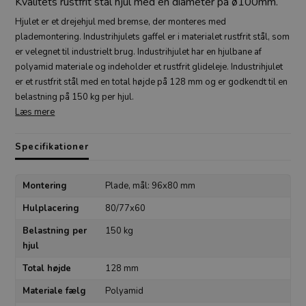
Kvalitets rustfrit stål hjul med en diameter på ø100mm.
Hjulet er et drejehjul med bremse, der monteres med
plademontering. Industrihjulets gaffel er i materialet rustfrit stål, som
er velegnet til industrielt brug. Industrihjulet har en hjulbane af
polyamid materiale og indeholder et rustfrit glideleje. Industrihjulet
er et rustfrit stål med en total højde på 128 mm og er godkendt til en
belastning på 150 kg per hjul.
Læs mere
Specifikationer
Montering
Plade, mål: 96x80 mm
Hulplacering
80/77x60
Belastning per
150 kg
hjul
Total højde
128 mm
Materiale fælg
Polyamid