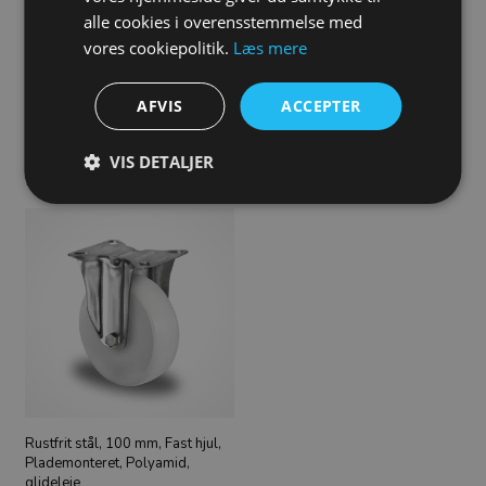
alle cookies i overensstemmelse med
vores cookiepolitik.
Læs mere
AFVIS
ACCEPTER
Rustfrit stål, 100 mm, Drejehjul,
Rustfrit stål, 100 mm, Drejehjul,
Bolthulmonteret, Polyamid,
Plademonteret, Polyamid,
glideleje
glideleje
VIS DETALJER
147,00
DKK
153,00
DKK
Rustfrit stål, 100 mm, Fast hjul,
Plademonteret, Polyamid,
glideleje