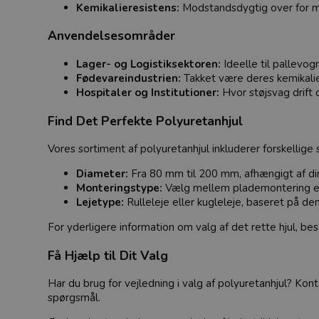
Kemikalieresistens:
Modstandsdygtig over for man
Anvendelsesområder
Lager- og Logistiksektoren:
Ideelle til pallevog
Fødevareindustrien:
Takket være deres kemikali
Hospitaler og Institutioner:
Hvor støjsvag drift 
Find Det Perfekte Polyuretanhjul
Vores sortiment af polyuretanhjul inkluderer forskellige 
Diameter:
Fra 80 mm til 200 mm, afhængigt af di
Monteringstype:
Vælg mellem plademontering ell
Lejetype:
Rulleleje eller kugleleje, baseret på d
For yderligere information om valg af det rette hjul, b
Få Hjælp til Dit Valg
Har du brug for vejledning i valg af polyuretanhjul? Kon
spørgsmål.