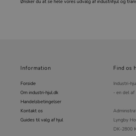
Ønsker du at se hele vores udvalg af industrihjul og tr
Information
Find os 
Forside
Industri-hju
Om industri-hjul.dk
- en del af
Handelsbetingelser
Kontakt os
Administra
Guides til valg af hjul
Lyngby Hov
DK-2800 K