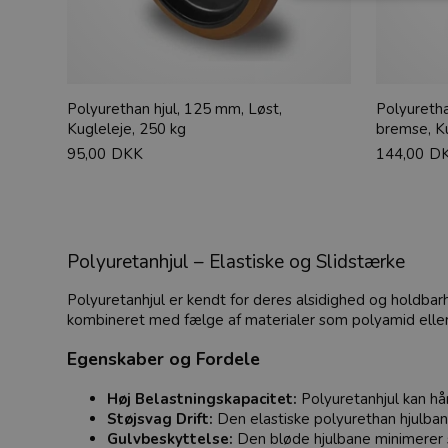
Polyurethan hjul, 125 mm, Løst,
Polyuretha
Kugleleje, 250 kg
bremse, Ku
95,00
DKK
144,00
D
Polyuretanhjul – Elastiske og Slidstærke
Polyuretanhjul er kendt for deres alsidighed og holdbarh
kombineret med fælge af materialer som polyamid eller a
Egenskaber og Fordele
Høj Belastningskapacitet:
Polyuretanhjul kan hån
Støjsvag Drift:
Den elastiske polyurethan hjulbane 
Gulvbeskyttelse:
Den bløde hjulbane minimerer sl