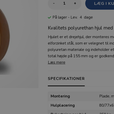
-
+
På lager
- Lev. 4 dage
Kvalitets polyurethan hjul me
Hjulet er et drejehjul, der monteres m
elforzinket stål, som er velegnet til ind
polyuretan materiale og indeholder et 
total højde på 155 mm og er godkendt 
Læs mere
SPECIFIKATIONER
Montering
Plade, 
Hulplacering
80/77x