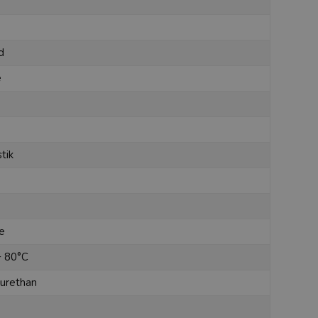
d
e
stik
je
+ 80°C
urethan