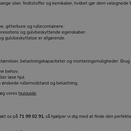
ge olier, fedtstoffer og kemikalier, hvilket gør dem velegnede t
ne, gitterbure og rullecontainere.
eresistens og gulvbeskyttende egenskaber.
og gulvbeskyttelse er afgørende.
størrelser, belastningskapaciteter og monteringsmuligheder. Brug vo
ne behov.
er løse hjul.
en ønskede rullemodstand og belastning.
esøg vores
hjulguide
.
takt os på
71 99 02 91
, så hjælper vi dig med at finde den perfekte