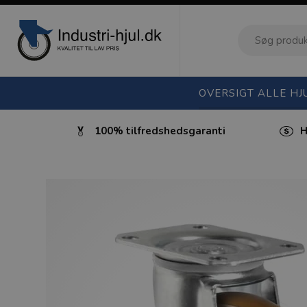
OVERSIGT ALLE HJ
ktura
100% tilfredshedsgaranti
H