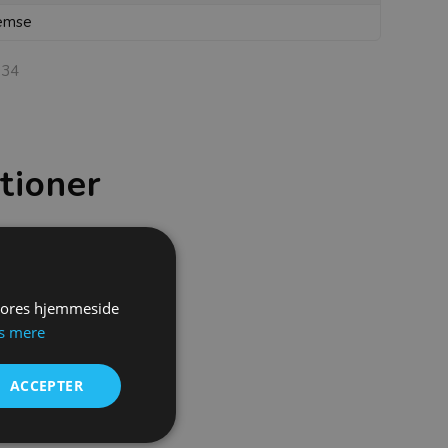
emse
34
tioner
 vores hjemmeside
s mere
ACCEPTER