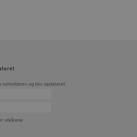
ateret
s nyhedsbrev og bliv opdateret.
r vilkårene