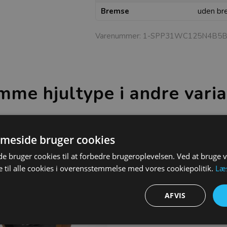
Bremse
uden br
Varenummer:
1-SPP31WC125N4B5B
mme hjultype i andre varia
meside bruger cookies
 bruger cookies til at forbedre brugeroplevelsen. Ved at bruge
 til alle cookies i overensstemmelse med vores cookiepolitik.
Læ
AFVIS