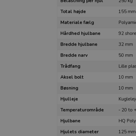
Belastning per hjul
250 kg
Total højde
155 mm
Materiale fælg
Polyami
Hårdhed hjulbane
92 shor
Bredde hjulbane
32 mm
Bredde narv
50 mm
Trådfang
Lille pla
Aksel bolt
10 mm
Bøsning
10 mm
Hjulleje
Kuglele
Temperaturområde
- 20 to 
Hjulbane
HQ Poly
Hjulets diameter
125 mm