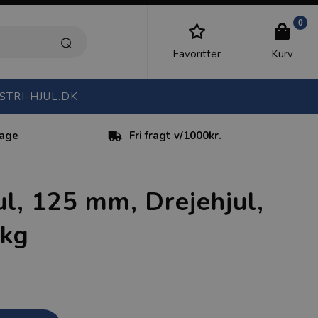
0
Favoritter
Kurv
STRI-HJUL.DK
dage
Fri fragt v/1000kr.
ul, 125 mm, Drejehjul,
 kg
)