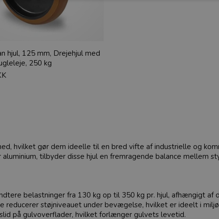
n hjul, 125 mm, Drejehjul med
gleleje, 250 kg
KK
ed, hvilket gør dem ideelle til en bred vifte af industrielle og k
luminium, tilbyder disse hjul en fremragende balance mellem styrk
dtere belastninger fra 130 kg op til 350 kg pr. hjul, afhængigt af 
reducerer støjniveauet under bevægelse, hvilket er ideelt i miljøer
id på gulvoverflader, hvilket forlænger gulvets levetid.