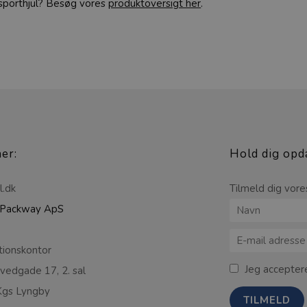
ansporthjul? Besøg vores
produktoversigt her
.
her:
Hold dig opd
l.dk
Tilmeld dig vore
Packway ApS
tionskontor
Jeg acceptere
edgade 17, 2. sal
gs Lyngby