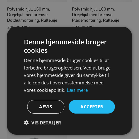
Polyamid hjul, 160 mm,
Polyamid hjul, 160 mm,
Drejehjul med bremse,
Drejehjul med bremse,
Bolthulmontering, Rulleleje
Plademontering, Rulleleje
206,00
DKK
227,00
DKK
Denne hjemmeside bruger
cookies
Denne hjemmeside bruger cookies til at
forbedre brugeroplevelsen. Ved at bruge
vores hjemmeside giver du samtykke til
alle cookies i overensstemmelse med
vores cookiepolitik.
Læs mere
Polyamid hjul, 160 mm,
Polyamid hjul, 160 mm,
AFVIS
ACCEPTER
Drejehjul, Bolthulmontering,
Drejehjul, Plademontering,
Rulleleje
Rulleleje
167,00
DKK
176,00
DKK
VIS DETALJER