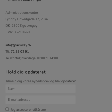
Administrationskontor
Lyngby Hovedgade 17, 2. sal
DK-2800 Kgs Lyngby
CVR: 35210660
info@packway.dk
Tlf.
71 99 02 91
Telefontid; hverdage 10:00 til 14:00
Hold dig opdateret
Tilmeld dig vores nyhedsbrev og bliv opdateret.
Jeg accepterer vilkårene