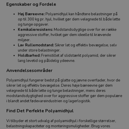
Egenskaber og Fordele
Høj Bæreevne:
Polyamidhjul kan håndtere belastninger på
op til 300 kg pr. hjul, hvilket gør dem velegnede til både lette
og tunge opgaver.
Kemikalieresistens:
Modstandsdygtige over for en række
aggressive stoffer, hvilket gør dem ideelle til krævende
miljøer.
Lav Rullemodstand:
Sikrer let og effektiv bevægelse, selv
under store belastninger.
Holdbarhed:
Fremstillet af slidstærkt polyamid, der sikrer
lang levetid og pålidelig ydeevne.
Anvendelsesområder
Polyamidhjul fungerer bedst på glatte og jævne overflader, hvor de
sikrer let og effektiv bevægelse. Deres høje bæreevne gør dem
velegnede til både lette og tunge belastninger, mens deres
modstandsdygtighed over for aggressive stoffer gør dem populære
i blandt andet fødevareindustrien og lagerlogistik.
Find Det Perfekte Polyamidhjul
Vi tilbyder et stort udvalg af polyamidhjul i forskellige størrelser,
belastningskapaciteter og monteringsmuligheder. Brug vores