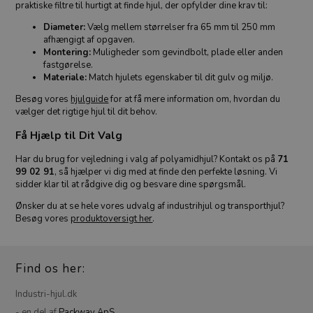
praktiske filtre til hurtigt at finde hjul, der opfylder dine krav til:
Diameter:
Vælg mellem størrelser fra 65 mm til 250 mm
afhængigt af opgaven.
Montering:
Muligheder som gevindbolt, plade eller anden
fastgørelse.
Materiale:
Match hjulets egenskaber til dit gulv og miljø.
Besøg vores
hjulguide
for at få mere information om, hvordan du
vælger det rigtige hjul til dit behov.
Få Hjælp til Dit Valg
Har du brug for vejledning i valg af polyamidhjul? Kontakt os på
71
99 02 91
, så hjælper vi dig med at finde den perfekte løsning. Vi
sidder klar til at rådgive dig og besvare dine spørgsmål.
Ønsker du at se hele vores udvalg af industrihjul og transporthjul?
Besøg vores
produktoversigt her
.
Find os her:
Industri-hjul.dk
- en del af
Packway ApS