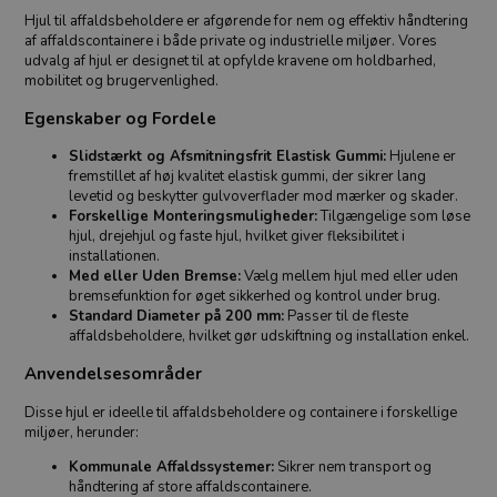
Hjul til affaldsbeholdere er afgørende for nem og effektiv håndtering
af affaldscontainere i både private og industrielle miljøer. Vores
udvalg af hjul er designet til at opfylde kravene om holdbarhed,
mobilitet og brugervenlighed.
Egenskaber og Fordele
Slidstærkt og Afsmitningsfrit Elastisk Gummi:
Hjulene er
fremstillet af høj kvalitet elastisk gummi, der sikrer lang
levetid og beskytter gulvoverflader mod mærker og skader.
Forskellige Monteringsmuligheder:
Tilgængelige som løse
hjul, drejehjul og faste hjul, hvilket giver fleksibilitet i
installationen.
Med eller Uden Bremse:
Vælg mellem hjul med eller uden
bremsefunktion for øget sikkerhed og kontrol under brug.
Standard Diameter på 200 mm:
Passer til de fleste
affaldsbeholdere, hvilket gør udskiftning og installation enkel.
Anvendelsesområder
Disse hjul er ideelle til affaldsbeholdere og containere i forskellige
miljøer, herunder:
Kommunale Affaldssystemer:
Sikrer nem transport og
håndtering af store affaldscontainere.