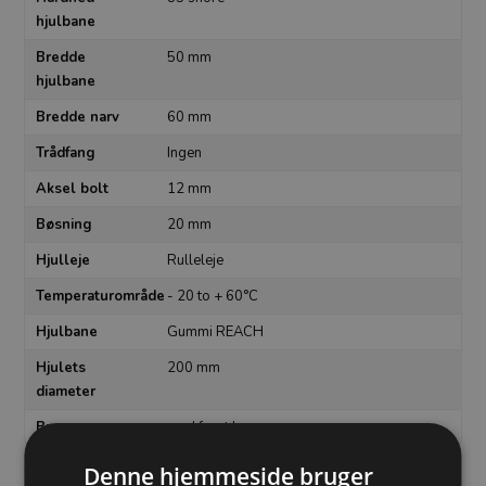
hjulbane
Bredde
50 mm
hjulbane
Bredde narv
60 mm
Trådfang
Ingen
Aksel bolt
12 mm
Bøsning
20 mm
Hjulleje
Rulleleje
Temperaturområde
- 20 to + 60°C
Hjulbane
Gummi REACH
Hjulets
200 mm
diameter
Bremse
med front bremse
Denne hjemmeside bruger
Varenummer:
1-CWP58WC200SBS4R0N