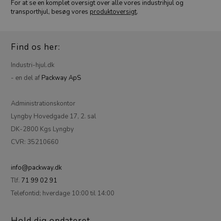
For at se en komplet oversigt over alle vores industrihjul og
transporthjul, besøg vores
produktoversigt
.
Find os her:
Industri-hjul.dk
- en del af
Packway ApS
Administrationskontor
Lyngby Hovedgade 17, 2. sal
DK-2800 Kgs Lyngby
CVR: 35210660
info@packway.dk
Tlf.
71 99 02 91
Telefontid; hverdage 10:00 til 14:00
Hold dig opdateret