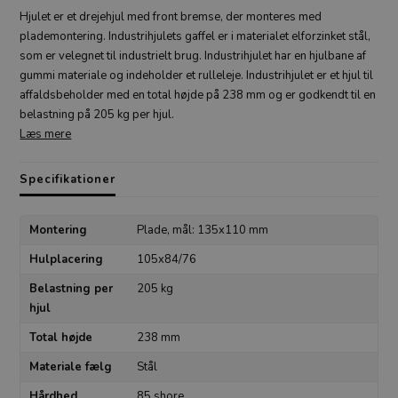
Hjulet er et drejehjul med front bremse, der monteres med
plademontering. Industrihjulets gaffel er i materialet elforzinket stål,
som er velegnet til industrielt brug. Industrihjulet har en hjulbane af
gummi materiale og indeholder et rulleleje. Industrihjulet er et hjul til
affaldsbeholder med en total højde på 238 mm og er godkendt til en
belastning på 205 kg per hjul.
Læs mere
Specifikationer
Montering
Plade, mål: 135x110 mm
Hulplacering
105x84/76
Belastning per
205 kg
hjul
Total højde
238 mm
Materiale fælg
Stål
Hårdhed
85 shore