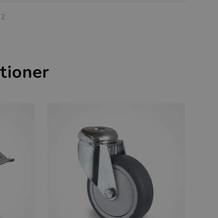
42
tioner