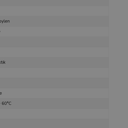
pylen
e
stik
je
+ 60°C