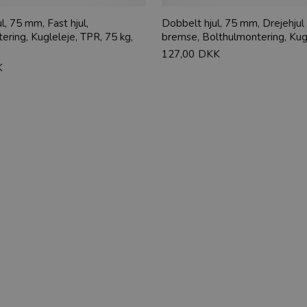
l, 75 mm, Fast hjul,
Dobbelt hjul, 75 mm, Drejehju
ring, Kugleleje, TPR, 75 kg,
bremse, Bolthulmontering, Kug
127,00
DKK
K