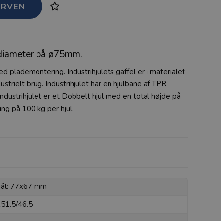
 diameter på ø75mm.
ed plademontering. Industrihjulets gaffel er i materialet
dustrielt brug. Industrihjulet har en hjulbane af TPR
Industrihjulet er et Dobbelt hjul med en total højde på
ng på 100 kg per hjul.
mål: 77x67 mm
x51.5/46.5