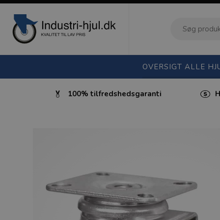
OVERSIGT ALLE HJ
ktura
100% tilfredshedsgaranti
H