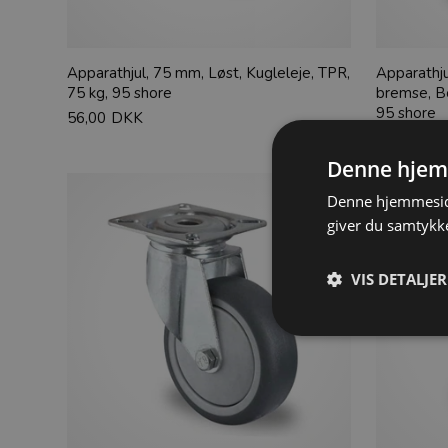
Apparathjul, 75 mm, Løst, Kugleleje, TPR,
Apparathju
75 kg, 95 shore
bremse, Bo
95 shore
56,00
DKK
75,00
DK
Denne hjem
Denne hjemmeside
giver du samtykke
VIS DETALJER