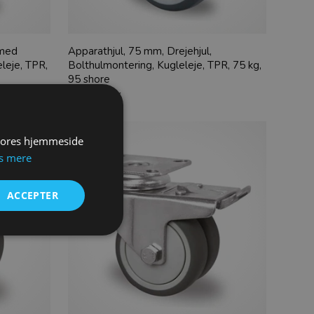
 med
Apparathjul, 75 mm, Drejehjul,
leje, TPR,
Bolthulmontering, Kugleleje, TPR, 75 kg,
95 shore
62,00
DKK
 vores hjemmeside
s mere
ACCEPTER