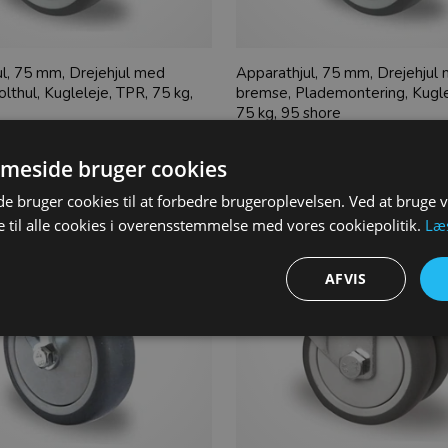
l, 75 mm, Drejehjul med
Apparathjul, 75 mm, Drejehjul
lthul, Kugleleje, TPR, 75 kg,
bremse, Plademontering, Kugle
75 kg, 95 shore
K
76,00
DKK
meside bruger cookies
 bruger cookies til at forbedre brugeroplevelsen. Ved at bruge
 til alle cookies i overensstemmelse med vores cookiepolitik.
Læ
AFVIS