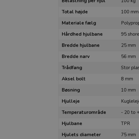
Belastning per hjul
100 kg
Total højde
100 mm
Materiale fælg
Polypro
Hårdhed hjulbane
95 shor
Bredde hjulbane
25 mm
Bredde narv
56 mm
Trådfang
Stor pla
Aksel bolt
8 mm
Bøsning
10 mm
Hjulleje
Kuglele
Temperaturområde
- 20 to 
Hjulbane
TPR
Hjulets diameter
75 mm