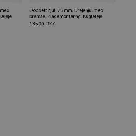
l med
Dobbelt hjul, 75 mm, Drejehjul med
leleje
bremse, Plademontering, Kugleleje
135,00
DKK