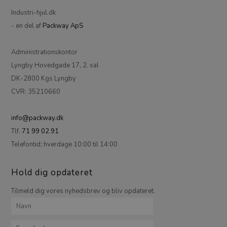
Industri-hjul.dk
- en del af
Packway ApS
Administrationskontor
Lyngby Hovedgade 17, 2. sal
DK-2800 Kgs Lyngby
CVR: 35210660
info@packway.dk
Tlf.
71 99 02 91
Telefontid; hverdage 10:00 til 14:00
Hold dig opdateret
Tilmeld dig vores nyhedsbrev og bliv opdateret.