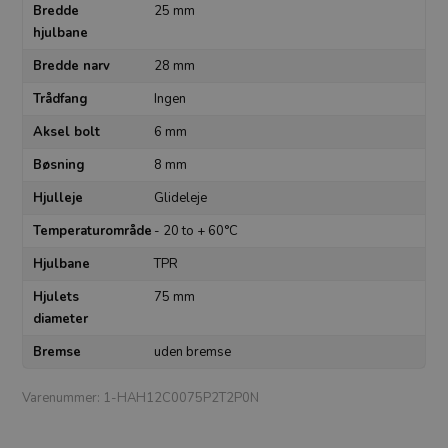
Bredde
25 mm
hjulbane
Bredde narv
28 mm
Trådfang
Ingen
Aksel bolt
6 mm
Bøsning
8 mm
Hjulleje
Glideleje
Temperaturområde
- 20 to + 60°C
Hjulbane
TPR
Hjulets
75 mm
diameter
Bremse
uden bremse
Varenummer:
1-HAH12C0075P2T2P0N