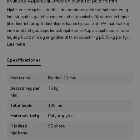
Kvalitets Apparathjul med en diameter på ø75 mm.
Hjulet er et drejehjul, bolthul, der monteres med bolthul montering.
Industrihjulets gaffel er i materialet elforzinket stål, som er velegnet
til industrielt brug. Industrihjulet har en hjulbane af TPR materiale og
indeholder et glideleje. Industrihjulet er et Apparathjul med en total
højde på 100 mm og er godkendt til en belastning på 75 kg per hjul.
Læs mere
Specifikationer
Montering
Bolthul: 11 mm
Belastning per
75 kg
hjul
Total højde
100 mm
Materiale fælg
Polypropylen
Hårdhed
95 shore
hjulbane