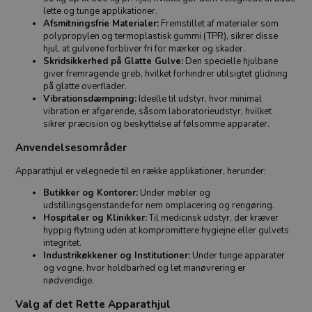
lette og tunge applikationer.
Afsmitningsfrie Materialer:
Fremstillet af materialer som
polypropylen og termoplastisk gummi (TPR), sikrer disse
hjul, at gulvene forbliver fri for mærker og skader.
Skridsikkerhed på Glatte Gulve:
Den specielle hjulbane
giver fremragende greb, hvilket forhindrer utilsigtet glidning
på glatte overflader.
Vibrationsdæmpning:
Ideelle til udstyr, hvor minimal
vibration er afgørende, såsom laboratorieudstyr, hvilket
sikrer præcision og beskyttelse af følsomme apparater.
Anvendelsesområder
Apparathjul er velegnede til en række applikationer, herunder:
Butikker og Kontorer:
Under møbler og
udstillingsgenstande for nem omplacering og rengøring.
Hospitaler og Klinikker:
Til medicinsk udstyr, der kræver
hyppig flytning uden at kompromittere hygiejne eller gulvets
integritet.
Industrikøkkener og Institutioner:
Under tunge apparater
og vogne, hvor holdbarhed og let manøvrering er
nødvendige.
Valg af det Rette Apparathjul