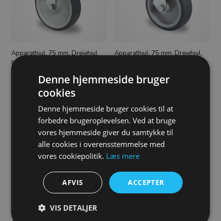
Apparathjul, 75 mm, Drejehjul
Apparathjul, 75 mm, Drejehjul,
med bremse, Plademontering,
Plademontering, Glideleje, TPR,
Glideleje, TPR, 75 kg, 95 shore
75 kg, 95 shore
Denne hjemmeside bruger
56,00
DKK
45,00
DKK
cookies
Denne hjemmeside bruger cookies til at
forbedre brugeroplevelsen. Ved at bruge
vores hjemmeside giver du samtykke til
alle cookies i overensstemmelse med
vores cookiepolitik.
Læs mere
AFVIS
ACCEPTER
Apparathjul, 75 mm, Fast hjul,
Dobbelt hjul, 75 mm, Drejehjul
VIS DETALJER
Plademontering, Glideleje, TPR,
med bremse, Bolthulmontering,
75 kg, 95 shore
Glideleje