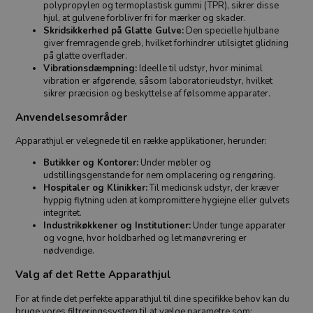
polypropylen og termoplastisk gummi (TPR), sikrer disse
hjul, at gulvene forbliver fri for mærker og skader.
Skridsikkerhed på Glatte Gulve:
Den specielle hjulbane
giver fremragende greb, hvilket forhindrer utilsigtet glidning
på glatte overflader.
Vibrationsdæmpning:
Ideelle til udstyr, hvor minimal
vibration er afgørende, såsom laboratorieudstyr, hvilket
sikrer præcision og beskyttelse af følsomme apparater.
Anvendelsesområder
Apparathjul er velegnede til en række applikationer, herunder:
Butikker og Kontorer:
Under møbler og
udstillingsgenstande for nem omplacering og rengøring.
Hospitaler og Klinikker:
Til medicinsk udstyr, der kræver
hyppig flytning uden at kompromittere hygiejne eller gulvets
integritet.
Industrikøkkener og Institutioner:
Under tunge apparater
og vogne, hvor holdbarhed og let manøvrering er
nødvendige.
Valg af det Rette Apparathjul
For at finde det perfekte apparathjul til dine specifikke behov kan du
bruge vores filtreringssystem til at vælge parametre som: