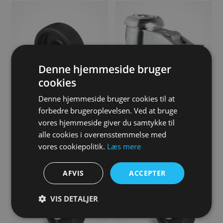
Denne hjemmeside bruger
cookies
Denne hjemmeside bruger cookies til at
Apparathjul, 50 mm, Løst,
Apparathjul, 50 mm, Drejehjul
forbedre brugeroplevelsen. Ved at bruge
Glideleje
med bremse, Bolthulmontering,
vores hjemmeside giver du samtykke til
Glideleje
19,00
DKK
alle cookies i overensstemmelse med
38,00
DKK
vores cookiepolitik.
Læs mere
AFVIS
ACCEPTER
VIS DETALJER