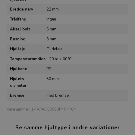
Bredde narv
22 mm
Trådfang
Ingen
Aksel bolt
6 mm
Bøsning
8 mm
Hjulleje
Glideleje
Temperaturområde
- 20 to + 60°C
Hjulbane
PP
Hjulets
50 mm
diameter
Bremse
med bremse
Varenummer:
1-TAPA9C0050P4P4P0N
Se samme hjultype i andre variationer