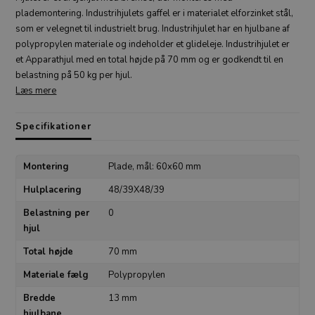
plademontering. Industrihjulets gaffel er i materialet elforzinket stål,
som er velegnet til industrielt brug. Industrihjulet har en hjulbane af
polypropylen materiale og indeholder et glideleje. Industrihjulet er
et Apparathjul med en total højde på 70 mm og er godkendt til en
belastning på 50 kg per hjul.
Læs mere
Specifikationer
Montering
Plade, mål: 60x60 mm
Hulplacering
48/39X48/39
Belastning per
0
hjul
Total højde
70 mm
Materiale fælg
Polypropylen
Bredde
13 mm
hjulbane