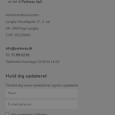
- en del af
Packway ApS
Administrationskontor
Lyngby Hovedgade 17, 2. sal
DK-2800 Kgs Lyngby
CVR: 35210660
info@packway.dk
Tlf.
71 99 02 91
Telefontid; hverdage 10:00 til 14:00
Hold dig opdateret
Tilmeld dig vores nyhedsbrev og bliv opdateret.
Jeg accepterer vilkårene