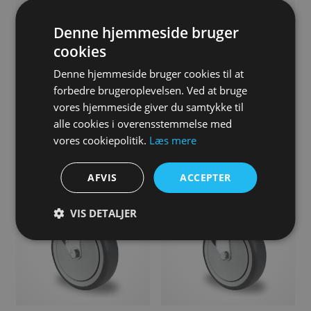
Denne hjemmeside bruger
cookies
Denne hjemmeside bruger cookies til at
forbedre brugeroplevelsen. Ved at bruge
vores hjemmeside giver du samtykke til
Apparathjul, 125 mm, Drejehjul
Apparathjul, 125 mm, Drejehjul
alle cookies i overensstemmelse med
med plast bremse, Bolthul,
med plast bremse, Plade,
Kugleleje, TPR, 100 kg, 95 shore
Kugleleje, TPR, 100 kg, 95 shore
vores cookiepolitik.
Læs mere
115,00
DKK
120,00
DKK
AFVIS
ACCEPTER
VIS DETALJER