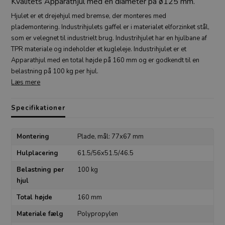
Kvalitets Apparathjul med en diameter på ø125 mm.
Hjulet er et drejehjul med bremse, der monteres med
plademontering. Industrihjulets gaffel er i materialet elforzinket stål,
som er velegnet til industrielt brug. Industrihjulet har en hjulbane af
TPR materiale og indeholder et kugleleje. Industrihjulet er et
Apparathjul med en total højde på 160 mm og er godkendt til en
belastning på 100 kg per hjul.
Læs mere
Specifikationer
Montering
Plade, mål: 77x67 mm
Hulplacering
61.5/56x51.5/46.5
Belastning per
100 kg
hjul
Total højde
160 mm
Materiale fælg
Polypropylen