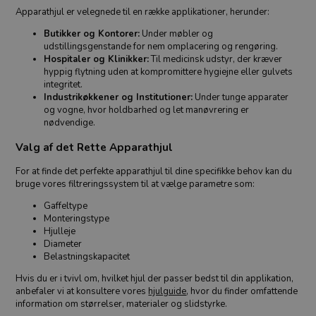
Apparathjul er velegnede til en række applikationer, herunder:
Butikker og Kontorer:
Under møbler og
udstillingsgenstande for nem omplacering og rengøring.
Hospitaler og Klinikker:
Til medicinsk udstyr, der kræver
hyppig flytning uden at kompromittere hygiejne eller gulvets
integritet.
Industrikøkkener og Institutioner:
Under tunge apparater
og vogne, hvor holdbarhed og let manøvrering er
nødvendige.
Valg af det Rette Apparathjul
For at finde det perfekte apparathjul til dine specifikke behov kan du
bruge vores filtreringssystem til at vælge parametre som:
Gaffeltype
Monteringstype
Hjulleje
Diameter
Belastningskapacitet
Hvis du er i tvivl om, hvilket hjul der passer bedst til din applikation,
anbefaler vi at konsultere vores
hjulguide
, hvor du finder omfattende
information om størrelser, materialer og slidstyrke.