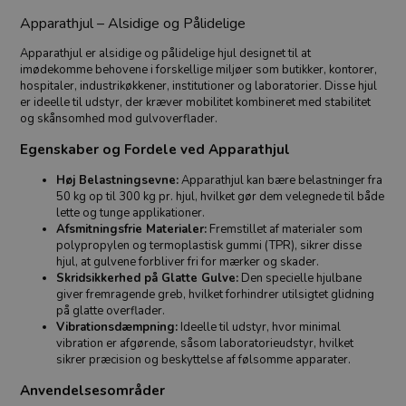
Apparathjul – Alsidige og Pålidelige
Apparathjul er alsidige og pålidelige hjul designet til at
imødekomme behovene i forskellige miljøer som butikker, kontorer,
hospitaler, industrikøkkener, institutioner og laboratorier. Disse hjul
er ideelle til udstyr, der kræver mobilitet kombineret med stabilitet
og skånsomhed mod gulvoverflader.
Egenskaber og Fordele ved Apparathjul
Høj Belastningsevne:
Apparathjul kan bære belastninger fra
50 kg op til 300 kg pr. hjul, hvilket gør dem velegnede til både
lette og tunge applikationer.
Afsmitningsfrie Materialer:
Fremstillet af materialer som
polypropylen og termoplastisk gummi (TPR), sikrer disse
hjul, at gulvene forbliver fri for mærker og skader.
Skridsikkerhed på Glatte Gulve:
Den specielle hjulbane
giver fremragende greb, hvilket forhindrer utilsigtet glidning
på glatte overflader.
Vibrationsdæmpning:
Ideelle til udstyr, hvor minimal
vibration er afgørende, såsom laboratorieudstyr, hvilket
sikrer præcision og beskyttelse af følsomme apparater.
Anvendelsesområder