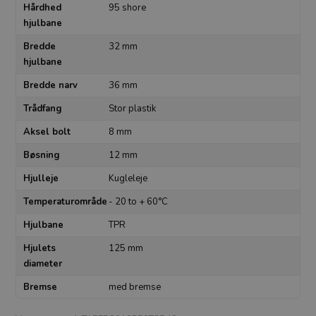
Hårdhed
95 shore
hjulbane
Bredde
32 mm
hjulbane
Bredde narv
36 mm
Trådfang
Stor plastik
Aksel bolt
8 mm
Bøsning
12 mm
Hjulleje
Kugleleje
Temperaturområde
- 20 to + 60°C
Hjulbane
TPR
Hjulets
125 mm
diameter
Bremse
med bremse