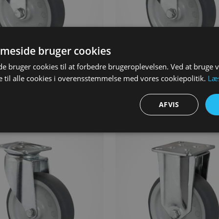
meside bruger cookies
 bruger cookies til at forbedre brugeroplevelsen. Ved at bruge
ul, 125 mm, Drejehjul med
Apparathjul, 125 mm, Drejehju
 til alle cookies i overensstemmelse med vores cookiepolitik.
Læ
lthul, Glideleje, TPR, 100 kg,
plast bremse, Bolthul, Glidelej
100 kg, 95 shore
AFVIS
K
95,00
DKK