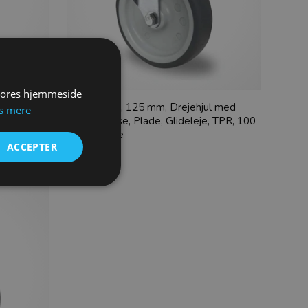
 vores hjemmeside
l med
Apparathjul, 125 mm, Drejehjul med
s mere
e, TPR,
plast bremse, Plade, Glideleje, TPR, 100
kg, 95 shore
ACCEPTER
96,00
DKK