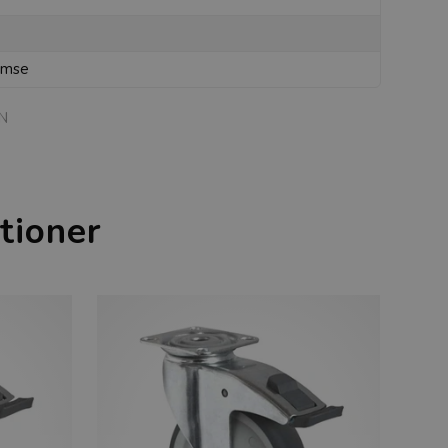
emse
N
tioner