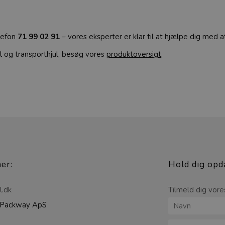
elefon
71 99 02 91
– vores eksperter er klar til at hjælpe dig med a
ul og transporthjul, besøg vores
produktoversigt
.
her:
Hold dig opd
l.dk
Tilmeld dig vore
Packway ApS