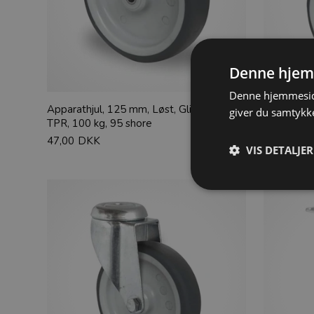
Denne hjem
Denne hjemmeside
Apparathjul, 125 mm, Løst, Glideleje,
Apparathj
giver du samtykke
TPR, 100 kg, 95 shore
bremse, Bo
95 shore
47,00
DKK
VIS DETALJER
98,00
DK