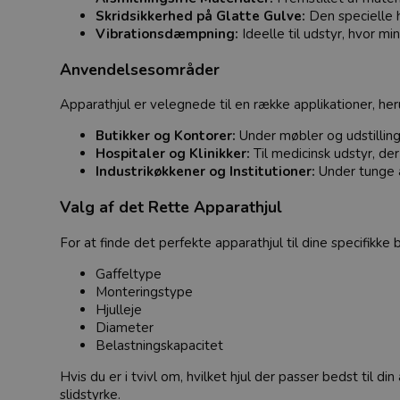
Skridsikkerhed på Glatte Gulve:
Den specielle h
Vibrationsdæmpning:
Ideelle til udstyr, hvor m
Anvendelsesområder
Apparathjul er velegnede til en række applikationer, her
Butikker og Kontorer:
Under møbler og udstillin
Hospitaler og Klinikker:
Til medicinsk udstyr, de
Industrikøkkener og Institutioner:
Under tunge a
Valg af det Rette Apparathjul
For at finde det perfekte apparathjul til dine specifikk
Gaffeltype
Monteringstype
Hjulleje
Diameter
Belastningskapacitet
Hvis du er i tvivl om, hvilket hjul der passer bedst til di
slidstyrke.