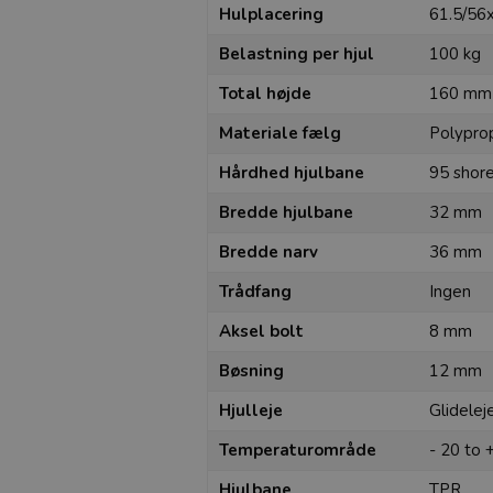
Hulplacering
61.5/56
Belastning per hjul
100 kg
Total højde
160 mm
Materiale fælg
Polypro
Hårdhed hjulbane
95 shor
Bredde hjulbane
32 mm
Bredde narv
36 mm
Trådfang
Ingen
Aksel bolt
8 mm
Bøsning
12 mm
Hjulleje
Glidelej
Temperaturområde
- 20 to 
Hjulbane
TPR