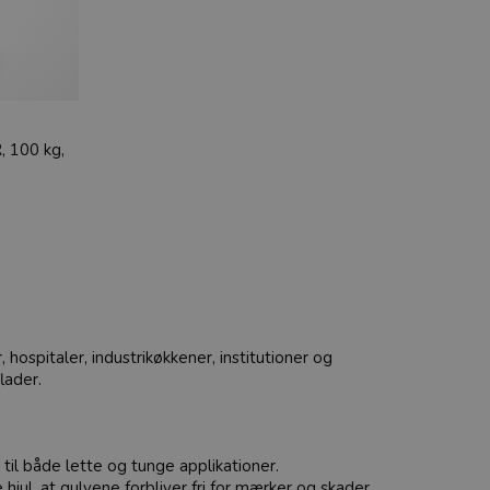
, 100 kg,
hospitaler, industrikøkkener, institutioner og
lader.
til både lette og tunge applikationer.
jul, at gulvene forbliver fri for mærker og skader.