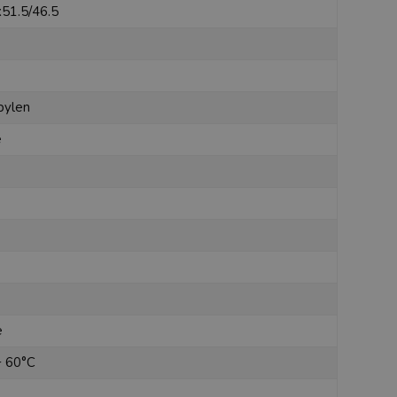
x51.5/46.5
pylen
e
e
+ 60°C