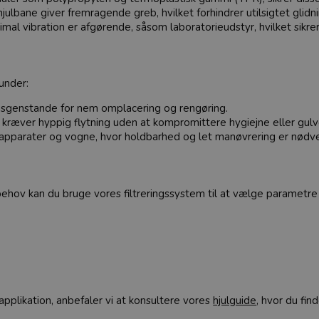
julbane giver fremragende greb, hvilket forhindrer utilsigtet glidn
inimal vibration er afgørende, såsom laboratorieudstyr, hvilket sik
under:
gsgenstande for nem omplacering og rengøring.
r kræver hyppig flytning uden at kompromittere hygiejne eller gulve
pparater og vogne, hvor holdbarhed og let manøvrering er nødv
e behov kan du bruge vores filtreringssystem til at vælge parametr
n applikation, anbefaler vi at konsultere vores
hjulguide
, hvor du fi