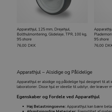
Apparathjul, 125 mm, Drejehjul,
Apparathju
Bolthulmontering, Glideleje, TPR, 100 kg,
Plademonte
95 shore
95 shore
76,00
DKK
76,00
DK
Apparathjul – Alsidige og Pålidelige
Apparathjul er alsidige og pålidelige hjul designet til a
laboratorier. Disse hjul er ideelle til udstyr, der kræv
Egenskaber og Fordele ved Apparathjul
Høj Belastningsevne:
Apparathjul kan bære belast
Afsmitningsfrie Materialer:
Fremstillet af materi