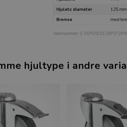
Hjulets diameter
125 mm
Bremse
med br
Varenummer:
1-TAPE5C0125P2T2P0
mme hjultype i andre varia