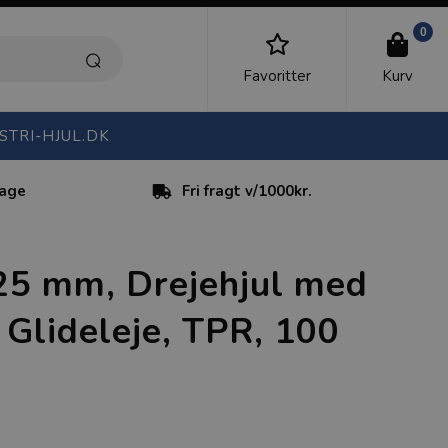
0
Favoritter
Kurv
STRI-HJUL.DK
dage
Fri fragt v/1000kr.
25 mm, Drejehjul med
 Glideleje, TPR, 100
)