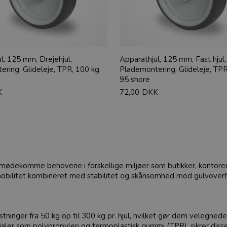
l, 125 mm, Drejehjul,
Apparathjul, 125 mm, Fast hjul,
ring, Glideleje, TPR, 100 kg,
Plademontering, Glideleje, TPR
95 shore
K
72,00
DKK
t imødekomme behovene i forskellige miljøer som butikker, kontorer, 
er mobilitet kombineret med stabilitet og skånsomhed mod gulvoverf
ninger fra 50 kg op til 300 kg pr. hjul, hvilket gør dem velegnede 
aler som polypropylen og termoplastisk gummi (TPR), sikrer disse h