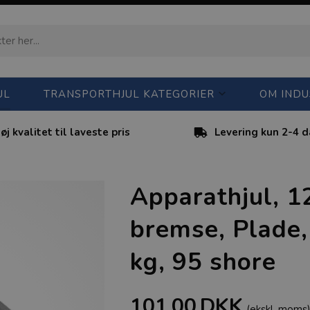
UL
TRANSPORTHJUL KATEGORIER
OM INDU
øj kvalitet til laveste pris
Levering kun 2-4 
Apparathjul, 1
bremse, Plade,
kg, 95 shore
101,00
DKK
(ekskl. moms