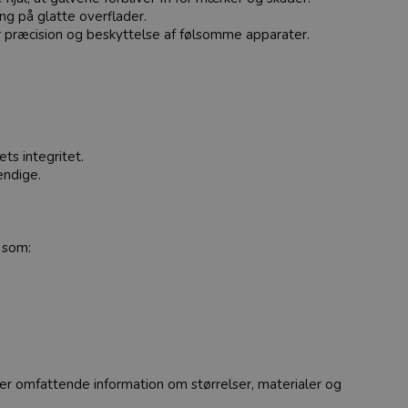
ing på glatte overflader.
rer præcision og beskyttelse af følsomme apparater.
ts integritet.
endige.
e som:
nder omfattende information om størrelser, materialer og