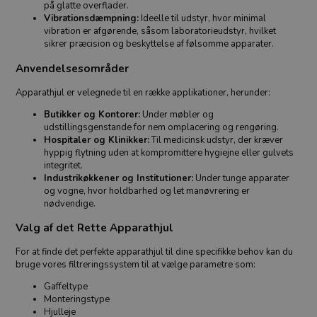
på glatte overflader.
Vibrationsdæmpning:
Ideelle til udstyr, hvor minimal
vibration er afgørende, såsom laboratorieudstyr, hvilket
sikrer præcision og beskyttelse af følsomme apparater.
Anvendelsesområder
Apparathjul er velegnede til en række applikationer, herunder:
Butikker og Kontorer:
Under møbler og
udstillingsgenstande for nem omplacering og rengøring.
Hospitaler og Klinikker:
Til medicinsk udstyr, der kræver
hyppig flytning uden at kompromittere hygiejne eller gulvets
integritet.
Industrikøkkener og Institutioner:
Under tunge apparater
og vogne, hvor holdbarhed og let manøvrering er
nødvendige.
Valg af det Rette Apparathjul
For at finde det perfekte apparathjul til dine specifikke behov kan du
bruge vores filtreringssystem til at vælge parametre som:
Gaffeltype
Monteringstype
Hjulleje