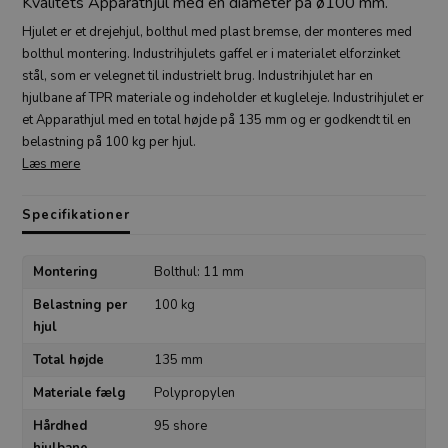
Kvalitets Apparathjul med en diameter på ø100 mm.
Hjulet er et drejehjul, bolthul med plast bremse, der monteres med
bolthul montering. Industrihjulets gaffel er i materialet elforzinket
stål, som er velegnet til industrielt brug. Industrihjulet har en
hjulbane af TPR materiale og indeholder et kugleleje. Industrihjulet er
et Apparathjul med en total højde på 135 mm og er godkendt til en
belastning på 100 kg per hjul.
Læs mere
Specifikationer
Montering
Bolthul: 11 mm
Belastning per
100 kg
hjul
Total højde
135 mm
Materiale fælg
Polypropylen
Hårdhed
95 shore