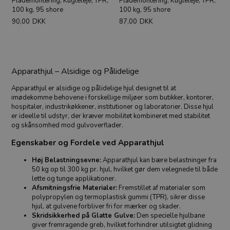
Plademontering, Kugleleje, TPR,
Plademontering, Kugleleje, TPR,
100 kg, 95 shore
100 kg, 95 shore
90,00
DKK
87,00
DKK
Apparathjul – Alsidige og Pålidelige
Apparathjul er alsidige og pålidelige hjul designet til at
imødekomme behovene i forskellige miljøer som butikker, kontorer,
hospitaler, industrikøkkener, institutioner og laboratorier. Disse hjul
er ideelle til udstyr, der kræver mobilitet kombineret med stabilitet
og skånsomhed mod gulvoverflader.
Egenskaber og Fordele ved Apparathjul
Høj Belastningsevne:
Apparathjul kan bære belastninger fra
50 kg op til 300 kg pr. hjul, hvilket gør dem velegnede til både
lette og tunge applikationer.
Afsmitningsfrie Materialer:
Fremstillet af materialer som
polypropylen og termoplastisk gummi (TPR), sikrer disse
hjul, at gulvene forbliver fri for mærker og skader.
Skridsikkerhed på Glatte Gulve:
Den specielle hjulbane
giver fremragende greb, hvilket forhindrer utilsigtet glidning