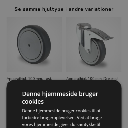
Se samme hjultype i andre variationer
Apparathjul, 100 mm, Løst,
Apparathjul, 100 mm, Drejehjul
Kugleleje, TPR, 100 kg, 95 shore
med bremse, Bolthul, Kugleleje,
TPR, 100 kg, 95 shore
63,00
DKK
Denne hjemmeside bruger
115,00
DKK
cookies
Denne hjemmeside bruger cookies til at
forbedre brugeroplevelsen. Ved at bruge
vores hjemmeside giver du samtykke til