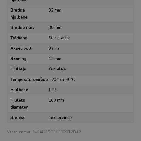
hjulbane
Bredde
32 mm
hjulbane
Bredde narv
36 mm
Trådfang
Stor plastik
Aksel bolt
8 mm
Bøsning
12 mm
Hjulleje
Kugleleje
Temperaturområde
- 20 to + 60°C
Hjulbane
TPR
Hjulets
100 mm
diameter
Bremse
med bremse
Varenummer:
1-KAH15C0100P2T2B42