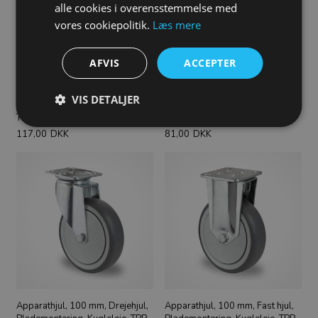
alle cookies i overensstemmelse med
vores cookiepolitik.
Læs mere
AFVIS
ACCEPTER
Apparathjul, 100 mm, Drejehjul
Apparathjul, 100 mm, Drejehjul,
VIS DETALJER
med bremse, Plade, Kugleleje,
Bolthulmontering, Kugleleje,
TPR, 100 kg, 95 shore
TPR, 100 kg, 95 shore
117,00
DKK
81,00
DKK
Apparathjul, 100 mm, Drejehjul,
Apparathjul, 100 mm, Fast hjul,