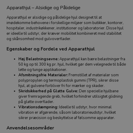
Apparathjul – Alsidige og Pålidelige
Apparathjul er alsidige og pålidelige hjul designet til at
imødekomme behovene i forskellige miljøer som butikker, kontorer,
hospitaler, industrikøkkener, institutioner og laboratorier. Disse hjul
er ideelle til udstyr, der kræver mobilitet kombineret med stabilitet
og skånsomhed mod gulvoverflader.
Egenskaber og Fordele ved Apparathjul
Høj Belastningsevne:
Apparathjul kan bære belastninger fra
50 kg op til 300 kg pr. hjul, hvilket gør dem velegnede til både
lette og tunge applikationer.
Afsmitningsfrie Materialer:
Fremstillet af materialer som
polypropylen og termoplastisk gummi (TPR), sikrer disse
hjul, at gulvene forbliver fri for mærker og skader.
Skridsikkerhed på Glatte Gulve:
Den specielle hjulbane
giver fremragende greb, hvilket forhindrer utilsigtet glidning
på glatte overflader.
Vibrationsdæmpning:
Ideelle til udstyr, hvor minimal
vibration er afgørende, såsom laboratorieudstyr, hvilket
sikrer præcision og beskyttelse af følsomme apparater.
Anvendelsesområder