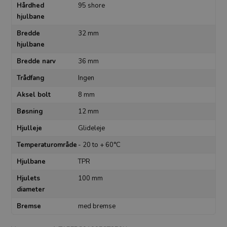
Hårdhed
95 shore
hjulbane
Bredde
32 mm
hjulbane
Bredde narv
36 mm
Trådfang
Ingen
Aksel bolt
8 mm
Bøsning
12 mm
Hjulleje
Glideleje
Temperaturområde
- 20 to + 60°C
Hjulbane
TPR
Hjulets
100 mm
diameter
Bremse
med bremse