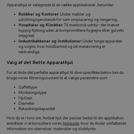
Apparathjul er velegnede til en række applikationer, herunder:
Butikker og Kontorer:
Under møbler og
udstillingsgenstande for nem omplacering og rengøring.
Hospitaler og Klinikker:
Til medicinsk udstyr, der kræver
hyppig flytning uden at kompromittere hygiejne eller gulvets
integritet.
Industrikøkkener og Institutioner:
Under tunge apparater
og vogne, hvor holdbarhed og let manøvrering er
nødvendige.
Valg af det Rette Apparathjul
For at finde det perfekte apparathjul til dine specifikke behov kan du
bruge vores filtreringssystem til at vælge parametre som:
Gaffeltype
Monteringstype
Hjulleje
Diameter
Belastningskapacitet
Hvis du er i tvivl om, hvilket hjul der passer bedst til din applikation,
anbefaler vi at konsultere vores
hjulguide
, hvor du finder omfattende
information om størrelser, materialer og slidstyrke.