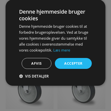
Denne hjemmeside bruger
cookies
Denne hjemmeside bruger cookies til at
forbedre brugeroplevelsen. Ved at bruge
vores hjemmeside giver du samtykke til
Apparathjul, 100 mm, Drejehjul
Apparathjul, 100 mm, Drejehjul
alle cookies i overensstemmelse med
med bremse, Bolthul, Glideleje,
med plast bremse, Bolthul,
TPR, 100 kg, 95 shore
Glideleje, TPR, 100 kg, 95 shore
vores cookiepolitik.
Læs mere
85,00
DKK
80,00
DKK
AFVIS
ACCEPTER
VIS DETALJER