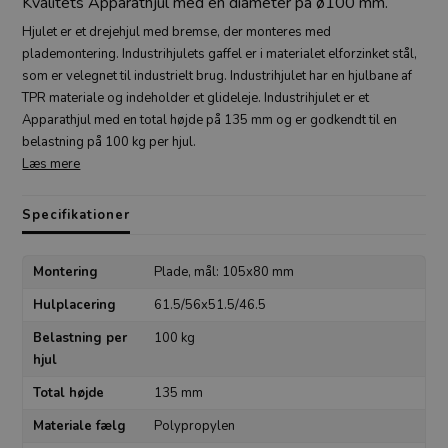
Kvalitets Apparathjul med en diameter på ø100 mm.
Hjulet er et drejehjul med bremse, der monteres med
plademontering. Industrihjulets gaffel er i materialet elforzinket stål,
som er velegnet til industrielt brug. Industrihjulet har en hjulbane af
TPR materiale og indeholder et glideleje. Industrihjulet er et
Apparathjul med en total højde på 135 mm og er godkendt til en
belastning på 100 kg per hjul.
Læs mere
Specifikationer
Montering
Plade, mål: 105x80 mm
Hulplacering
61.5/56x51.5/46.5
Belastning per
100 kg
hjul
Total højde
135 mm
Materiale fælg
Polypropylen